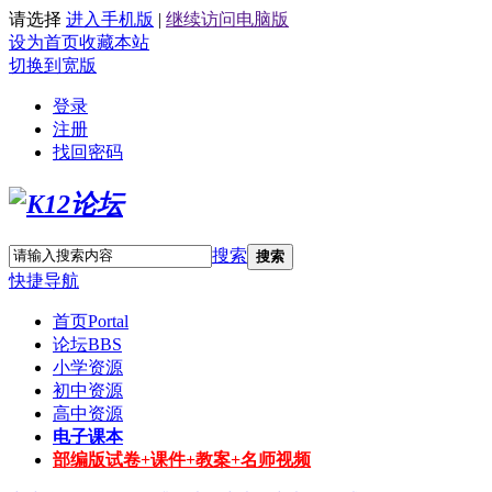
请选择
进入手机版
|
继续访问电脑版
设为首页
收藏本站
切换到宽版
登录
注册
找回密码
搜索
搜索
快捷导航
首页
Portal
论坛
BBS
小学资源
初中资源
高中资源
电子课本
部编版试卷+课件+教案+名师视频