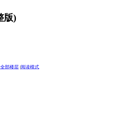
版)
示全部楼层
|
阅读模式
。