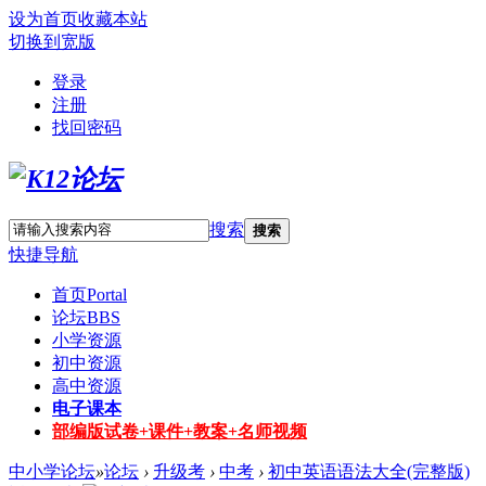
设为首页
收藏本站
切换到宽版
登录
注册
找回密码
搜索
搜索
快捷导航
首页
Portal
论坛
BBS
小学资源
初中资源
高中资源
电子课本
部编版试卷+课件+教案+名师视频
中小学论坛
»
论坛
›
升级考
›
中考
›
初中英语语法大全(完整版)