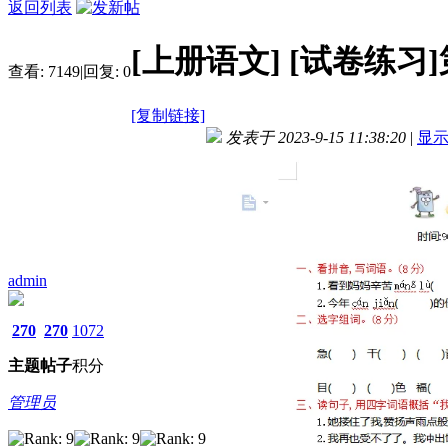
返回列表
[上册语文]
[试卷练习
查看:
7149
|
回复:
0
[复制链接]
发表于 2023-9-15 11:38:20
|
显
admin
270
270
1072
主题
帖子
积分
管理员