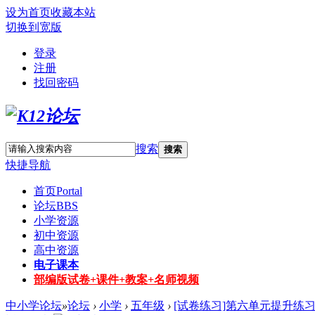
设为首页
收藏本站
切换到宽版
登录
注册
找回密码
搜索
搜索
快捷导航
首页
Portal
论坛
BBS
小学资源
初中资源
高中资源
电子课本
部编版试卷+课件+教案+名师视频
中小学论坛
»
论坛
›
小学
›
五年级
›
[试卷练习]第六单元提升练