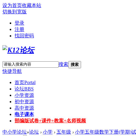
设为首页
收藏本站
切换到宽版
登录
注册
找回密码
搜索
搜索
快捷导航
首页
Portal
论坛
BBS
小学资源
初中资源
高中资源
电子课本
部编版试卷+课件+教案+名师视频
中小学论坛
»
论坛
›
小学
›
五年级
›
小学五年级数学下册(学期)试卷-2