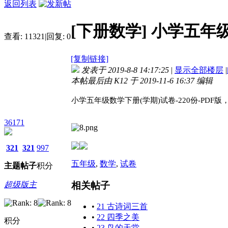
返回列表
[下册数学]
小学五年级
查看:
11321
|
回复:
0
[复制链接]
发表于 2019-8-8 14:17:25
|
显示全部楼层
|
本帖最后由 K12 于 2019-11-6 16:37 编辑
小学五年级数学下册(学期)试卷-220份-PDF
36171
321
321
997
五年级
,
数学
,
试卷
主题
帖子
积分
相关帖子
超级版主
•
21 古诗词三首
•
22 四季之美
积分
•
23 鸟的天堂