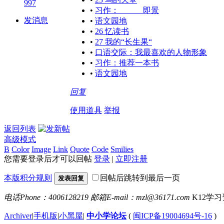
997
•
习作：______即景
发消息
•
语文园地
•
26 忆读书
•
27 我的“长生果“
•
口语交际：我最喜欢的人物形象
•
习作：推荐一本书
•
语文园地
回复
使用道具
举报
返回列表
高级模式
B
Color
Image
Link
Quote
Code
Smilies
您需要登录后才可以回帖
登录
|
立即注册
本版积分规则
回帖后跳转到最后一页
发表回复
电话Phone：4006128219
邮箱E-mail：mzl@36171.com
K12学
Archiver
|
手机版
|
小黑屋
|
中小学论坛
(
闽ICP备19004694号-16
)