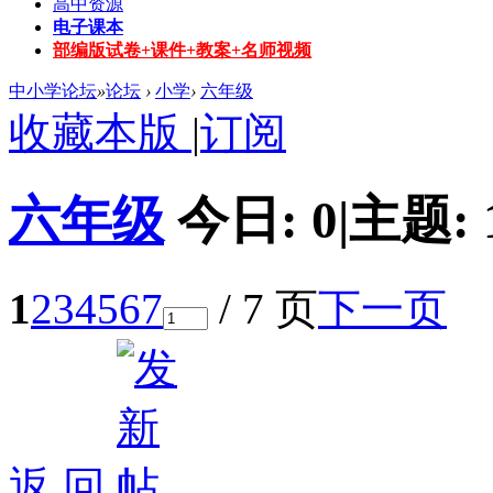
高中资源
电子课本
部编版试卷+课件+教案+名师视频
中小学论坛
»
论坛
›
小学
›
六年级
收藏本版
|
订阅
六年级
今日:
0
|
主题:
1
2
3
4
5
6
7
/ 7 页
下一页
返 回