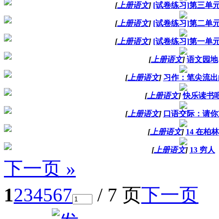
[
上册语文
]
[试卷练习]第三单
[
上册语文
]
[试卷练习]第二单
[
上册语文
]
[试卷练习]第一单
[
上册语文
]
语文园地
[
上册语文
]
习作：笔尖流出
[
上册语文
]
快乐读书
[
上册语文
]
口语交际：请你
[
上册语文
]
14 在柏林
[
上册语文
]
13 穷人
下一页 »
1
2
3
4
5
6
7
/ 7 页
下一页